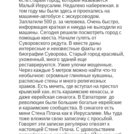
есть старый город, который называется
Малый Иерусалим. Недалеко набережная. в
том году мы были здесь и проехались на
машинке-автобусе с экскурсоводом.
Заплатили 500 р. за человека. Очень быстро,
информация краткая и никуда не выходили из
машины. Сегодня решили посмотреть город с
помощью квеста. Начали гулять от
Суворовского редута. В квесте даны
интересные и неизвестные факты из
биографии Суворова. Старый город красивый,
ухоженный, много зданий еще
реставрируются. Узкие улочки мощенные.
Через каждые 5 метров можно найти что-то
необычное: огромные глиняные кувшины,
расписные стены и много религиозных
храмов. Есть мечеть, где вступал на престол
крымский хан, есть караимские кенассы, и
даже еврейская синагога. В Евпатории до
революции были большие богатые еврейские
и караимские сообщества. В синагоге есть
мини Стена Плача как в Иерусалиме. Мы туда
тоже вложили свою записочку с просьбой.
Говорят эти записки регулярно отвозят к
настоящей Стене Плача. С удовольствием