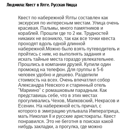
Людмила: Квест в Ялте. Русская Ницца
Квест по набережной Ялты составлен как
экскурсия по интересным местам. Улица очень
красивая. Пальмы, много памятников и
кораблей. Прошли где то 2 км. Трудностей
никаких не возникло, так как все точки квеста
проходят вдоль одной длинной
набережной.Можно было взять путеводитель и
пройтись с ним, но выполнять задания и
искать тайные места гораздо увлекательнее.
Прошлись в компании друзей. Купили один
промокод на телефон. Для группы в 5-6
человек удобно и дешево. Разделили
стоимость на всех. Очень впечатлил собор
Александра Невского и старинный отель
"Мариино" с ромашковым парадным. Как
представишь себе, что в этих местах
прогуливались Чехов, Маяковский, Некрасов и
Есенин. На набережной есть причал, с
которого в эмиграцию уплывала Императрица,
мать Николая II и русские аристократы. Квест
понравился. Это не беготня в поисках какой
нибудь закладки, а прогулка, где можно