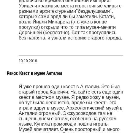
Калеичи во времена османской империи.
Увидели красивые места и восточные улицы с
разными архитектурными"безделушками",
которые сами вряд ли бы заметили. Кстати,
возле Йивли Минарета (это уже в конце
прогулки) открыли что то типа музея-мечети
Дервишей (бесплатно). Вот так прогулялись
без напряга, и узнали историю старого города.
10.10.2018
Раиса: Квест в музее Анталии
Я уже прошла один квест в Анталии. Это был
старый город Калеичи. На сайте есть еще один
квест в местном музее. Я редко хожу в музеи,
но тут было непонятно, вроде бы квест - это
игра и вдруг в музее. Археологический музей в
Анталии огромный. Экскурсоводов там не
сыщешь днем с огнем, особенно на русском
языке. Купила промокод и пошла играть.
Музей впечатляет. Очень просторный и много