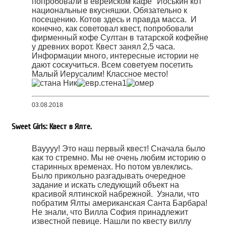
попробовали в еврейском кафе "Йоськин кот"
национальные вкусняшки. Обязательно к
посещению. Котов здесь и правда масса. И
конечно, как советовал квест, попробовали
фирменный кофе Султан в татарской кофейне
у древних ворот. Квест занял 2,5 часа.
Информации много, интересные истории не
дают соскучиться. Всем советуем посетить
Малый Иерусалим! Классное место!
03.08.2018
Sweet Girls: Квест в Ялте.
Вауууу! Это наш первый квест! Сначала было
как то стремно. Мы не очень любим историю о
старинных временах. Но потом увлеклись.
Было прикольно разгадывать очередное
задание и искать следующий объект на
красивой ялтинской набрежной. Узнали, что
побратим Ялты американская Санта Барбара!
Не знали, что Вилла София принадлежит
известной певице. Нашли по квесту виллу