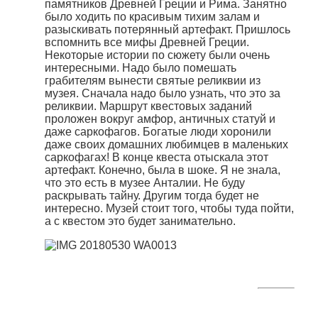
памятников Древней Греции и Рима. Занятно
было ходить по красивым тихим залам и
разыскивать потерянный артефакт. Пришлось
вспомнить все мифы Древней Греции.
Некоторые истории по сюжету были очень
интересными. Надо было помешать
грабителям вынести святые реликвии из
музея. Сначала надо было узнать, что это за
реликвии. Маршрут квестовых заданий
проложен вокруг амфор, античных статуй и
даже саркофагов. Богатые люди хоронили
даже своих домашних любимцев в маленьких
саркофагах! В конце квеста отыскала этот
артефакт. Конечно, была в шоке. Я не знала,
что это есть в музее Анталии. Не буду
раскрывать тайну. Другим тогда будет не
интересно. Музей стоит того, чтобы туда пойти,
а с квестом это будет занимательно.