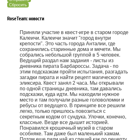
Сбросить
RoseTeam: новости
Приняли участие в квест-игре в старом городе
Калеичи. Калеичи значит "город внутри
крепости". Это часть города Анталии, где
сохранились старинные дома и мечети. Мы
собрались небольшой группой в 5 человек.
Ведущий раздал нам задания - листы из
дневника пирата Барбароссы. Задача - по
этим подсказкам пройти испытания, разгадать
загадки пирата и найти рецепт магического
эликсира. Квест занял 2 часа. Мы открывали
по одной страницы дневника, там давались
подсказки, куда идти. Мы находили нужное
место и там получали разные головоломки и
ребусы от ведущего. В принципе все решили
легко, только пришлось повозиться с
секретным кодом от сундука. Улочки, конечно,
классные. Везде все дышит историей.
Понравился крошечный музей в старом
особняке. Там даже был маленький хамам.
Потом еще пили чай из специй как по рецепту