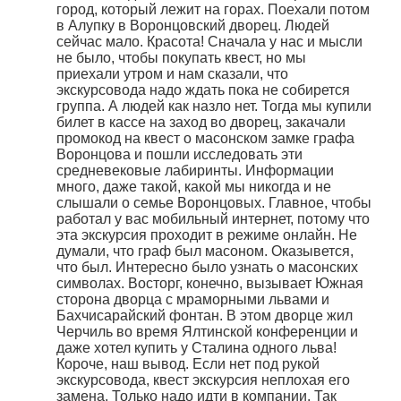
город, который лежит на горах. Поехали потом
в Алупку в Воронцовский дворец. Людей
сейчас мало. Красота! Сначала у нас и мысли
не было, чтобы покупать квест, но мы
приехали утром и нам сказали, что
экскурсовода надо ждать пока не собирется
группа. А людей как назло нет. Тогда мы купили
билет в кассе на заход во дворец, закачали
промокод на квест о масонском замке графа
Воронцова и пошли исследовать эти
средневековые лабиринты. Информации
много, даже такой, какой мы никогда и не
слышали о семье Воронцовых. Главное, чтобы
работал у вас мобильный интернет, потому что
эта экскурсия проходит в режиме онлайн. Не
думали, что граф был масоном. Оказывется,
что был. Интересно было узнать о масонских
символах. Восторг, конечно, вызывает Южная
сторона дворца с мраморными львами и
Бахчисарайский фонтан. В этом дворце жил
Черчиль во время Ялтинской конференции и
даже хотел купить у Сталина одного льва!
Короче, наш вывод. Если нет под рукой
экскурсовода, квест экскурсия неплохая его
замена. Только надо идти в компании. Так