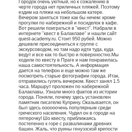
Городок очень уютный, но к сожалению в
черте города нет приличных пляжей. Поэтому
ездим на пляжи на небольшом катере.
Вечером заняться тоже как бы нечем: кроме
прогулки по набережной и посиделок в кафе.
Вот решили поиграться в "квест". Набрали в
интернете "квест в Балаклаве" и нашли сайт
quest-academy.ru. Стоит 950 рубей. Можно
дешевле присоединиться к группе с
экскурсоводом, но там надо идти туда, куда
ведут и все как то быстро и поверхностно.Мы
ходили по квесту в Праге и нам понравилась
наша самостоятельность. А информация
дается на телефон и еще можно там же
посмотреть старые фотографии города. Итак,
отправились гулять вечерком. Квест занял 1.5
часа. Маршрут проложен по набережной
Балаклавы. Узнали много фактов из истории
города. Поняли, почему здесь установлен
памятник писателю Куприну. Оказывается, он
был здесь оооооочень популярным среди
греческого населения. Чудил он в городе на
пятерочку! Шо квесту, приближаясь
постепенно к горе с развалинами древних
башен. Жаль, что руины генуэзской крепости