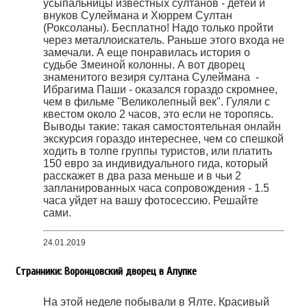
усыпальницы известных султанов - детей и
внуков Сулеймана и Хюррем Султан
(Роксоланы). Бесплатно! Надо только пройти
через металлоискатель. Раньше этого входа не
замечали. А еще понравилась история о
судьбе Змеиной колонны. А вот дворец
знаменитого везиря султана Сулеймана -
Ибрагима Паши - оказался гораздо скромнее,
чем в фильме "Великолепный век". Гуляли с
квестом около 2 часов, это если не торопясь.
Выводы такие: такая самостоятельная онлайн
экскурсия гораздо интереснее, чем со спешкой
ходить в толпе группы туристов, или платить
150 евро за индивидуального гида, который
расскажет в два раза меньше и в чьи 2
запланированных часа сопровождения - 1.5
часа уйдет на вашу фотосессию. Решайте
сами.
24.01.2019
Странники: Воронцовский дворец в Алупке
На этой неделе побывали в Ялте. Красивый