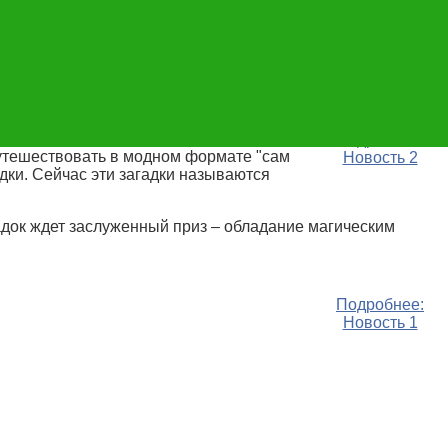
рхеологическом музее Антальи, который обладает одной из
ция античного театра, древнегреческие боги, орудия
гие джентльмены удачи. Музейный квест — это
Подробнее:
путешествовать в модном формате "сам
Новость 2
адки. Сейчас эти загадки называются
агадок ждет заслуженный приз – обладание магическим
Подробнее:
Новость 1