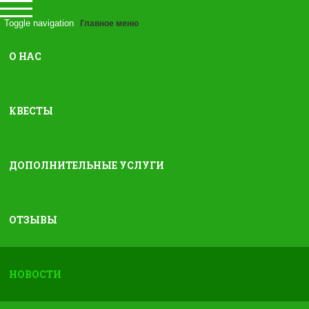
Toggle navigation
Главное меню
О НАС
Квест-экскурсии по Крыму, Турции и другим удивительн
КВЕСТЫ
ДОПОЛНИТЕЛЬНЫЕ УСЛУГИ
ОТЗЫВЫ
главная
»
новости
КВЕС
НОВОСТИ