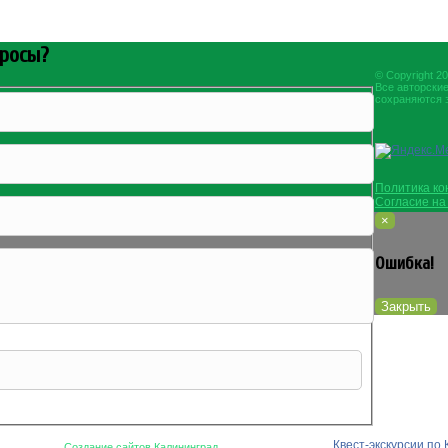
просы?
© Copyright 20
Все авторски
сохраняются 
Политика к
Согласие на
×
Ошибка!
Закрыть
альности
и даете согласие на
обработку персональных данных
.
Квест-экскурсии по
Создание сайтов Калининград