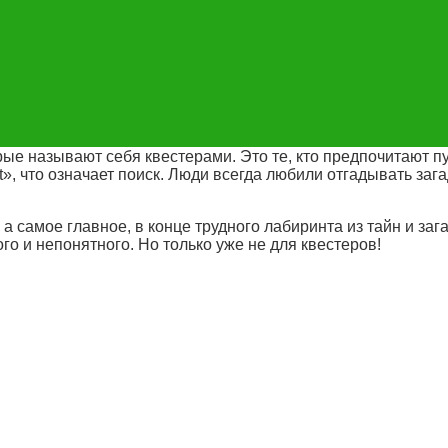
я в расследование давней истории, и ни где-нибудь, а в а
 музея + квест». Вас ждут римские императоры, реконструк
вятые реликвии, за которыми охотились крестоносцы и дру
рлока Холмса.
НОВАЯ КАТЕГОРИЯ ЛЮДЕЙ
рые называют себя квестерами. Это те, кто предпочитают 
t», что означает поиск. Люди всегда любили отгадывать заг
, а самое главное, в конце трудного лабиринта из тайн и з
о и непонятного. Но только уже не для квестеров!