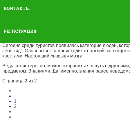
Детективный сюжет поможет любителем истории погрузитьс
КОНТАКТЫ
богатейших на артефакты коллекцией . Формат «Посещение
неандертальца, османские наряды и украшения, а также с
одновременно и урок истории, и приключение в стиле Ше
РЕГИСТРАЦИЯ
Сегодня среди туристов появилась категория людей, кото
себе гид". Слово «квест» происходит от английского «ques
квестами. Настоящий «взрыв» мозга!
Ведь это интересно, можно отправиться в путь с друзьями
предметом. Знаниями. Да, именно, знания ранее неведомог
Страница 2 из 2
1
2