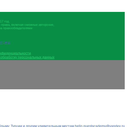
17 год.
е права, включая смежные авторские,
за правообладателями
онфиденциальности
 обработку персональных данных
 Крыму, Турции и другим удивительным местам
hello.questacademy@yandex.ru